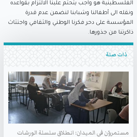
الفلسطينية هو واجب يتحتم علينا الالتزام بقواعده
ونقله الى أطفالنا وشبابنا لنضمن عدم قدرة
المؤسسة على دحر فكرنا الوطني والثقافي واجتثاث
ذاكرتنا من جذورها.
ذات صلة
مستمروّن في الميدان: انطلاق سلسلة الورشات