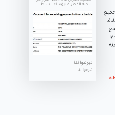
التعليم العربي عام 1984، بقرار من
اللجنة القطرية لرؤساء السلط...
 جميع
ءة،
مع
ًا
ّة
تبرعوا لنا
تبرعوا لنا
طة