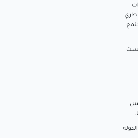
ات
لقطري
جتمع
نيست
مين
.
لدولة