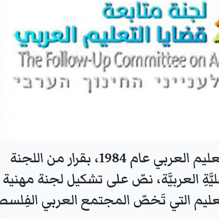
تأَسَّست لجنةُ متابعةِ قضايا التعليم العربي عام 1984، بقرار من اللجنة
َةِ العربيَّة، نصّ على تشكيل لجنة مهنية
عليم التي تَخصّ المجتمع العربي الفِلسطي