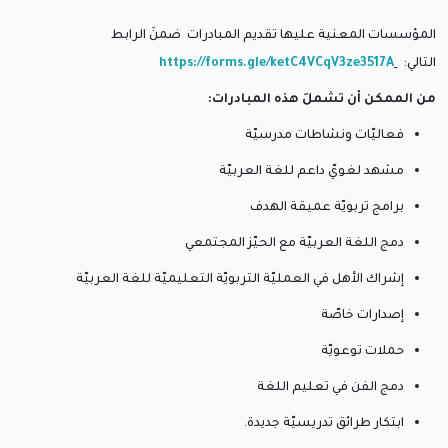
المؤسسات المعنية عليها تقديم المبادرات ضمنَ الرابط
التالي:
https://forms.gle/ketC4VCqV3ze3517A
من الممكن أن تشملَ هذه المبادرات:
فعاليّات ونشاطات مدرسيّة
مشهد لغويّ داعم للغة العربيّة
برامج تربويّة عميقة الهدف
دمج اللغة العربيّة مع الحيّز المجتمعي
إشراك الأهل في العمليّة التربويّة التعليميّة للغة العربيّة
إصدارات خاصّة
حملات توعويّة
دمج الفن في تعليم اللغة
ابتكار طرائق تدريسيّة جديدة.