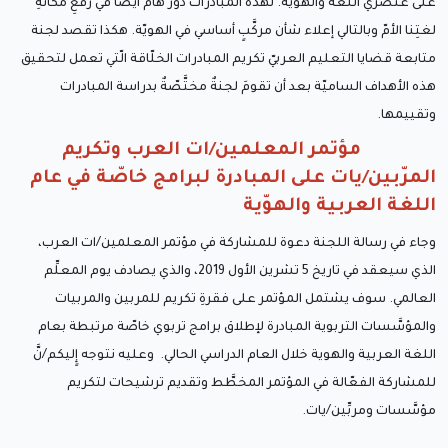
على عنصرَيْ اللغة والهويّة. لهذه المبادرات دور هامّ أيضًا في رفعِ مكانةِ
لغتِنا الأمّ وبالتالي إعلاء شأن مركَّبٍ أساسي في الهويّة. هكذا تقصد لجنة
متابعة قضايا التعليم العربيّ تكريم المبادرات الخلّاقة الّتي تعمل لتحقيق
هذه الأهداف الساميّة بعد أن تقومَ لجنةٌ مختَّصّةٌ بدراسة المبادرات
وتقييمها.
مؤتمر المعلمين/ات العرب وتكريم
المرّبين/يات على المبادرة لبرامج خاصّة في عام
اللغة العربية والهوّية
وجاء في رسالة اللجنة دعوة للمشاركة في مؤتمر المعلمين/ات العرب،
الذي سيعقد في تاريخ 5 تشرين الأول 2019، والذي يصادف يوم المعلِّم
العالمي. سوف يشتمل المؤتمر على فقرةِ تكريم للمربين والمربيات
والمؤسَّسات التربوية المبادرة لإطلاق برامج تربوي خاصّة مرتبطة بعام
اللغة العربية والهوية خلال العام الدراسي الحالي. وعليه نتوجه إٍليكم/نَّ
للمشاركة الفعّالة في المؤتمر المخطَّط وتقديم ترشيحات لتكريم
مؤسَّسات ومربِّين/يات.