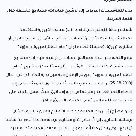
نداء للمؤسسات التربوية إلى ترشيح مبادرات/ مشاريع مختلفة حول
اللغة العربية
شملت رسالة اللجنة إعلانَ نداءها للمؤسسات التربوية المختلفة
المنهجيّة واللامنهجيّة ومؤسّسات التعليم الخاصّ إلى تقديم مبادراتٍ أو
مشاريعَ تربويّة- تعليميّة تحت عنوان ” عام اللغة العربية والهوّية”.
تدعو اللجنة عبر النداء هذه المؤسسات إلى ترشيح مبادراتٍ/ مشاريعَ
مختلفة فيها كانت اللغُة والهويّةُ محورًا رئيسيًا. ضمن مشروع ” عام
اللغة العربية والهوية” الذي تم الإعلان عنه قبل بداية العام الدراسي الحالي
(25.08.2018)، وبادرت اللجنة بإطلاقِه ردًّا على قانون القوميّة الداعي إلى
إقصاء اللغة العربيّة ومنزلتها في دولةِ إسرائيلَ، حيثُ تعمل اللجنة على
تعزيز مكانة اللغة العربيّة في المشهد التربويّ الراهن.
وبدوره صرّح رئيس لجنة متابعة قضايا التعليم العربيّ د. شرف حسّان
برسالتِهِ للمدارسِ إلى أنَّ مبادرات أو مشاريع تربويّة من هذا النوع من شأنها
أَنْ ترفع الوعي الذاتي كما أَنّها تدعو إلى تعزيز المكانة المجتمعيّة المرتكزة