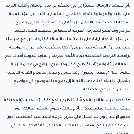
يأتي مضمون الرسالة مشيرًا إلى دور المعلّم في بناء الإنسانِ وأهمّيَة التربية
على القيم والهوية والانتماء، كذلك إلى الاهتمام بالكتب الدراسيّة للسنة
القادمة للتخفيف قدر الإمكان عن الأهالي اقتصاديًا، إضافة إلى مُقترح
لبرامج ومواضيع للمدارس العربيّة لدمجها في مخطّط العمل للسنة
الدراسيّة القادمة. زيادة على ذلك شملت الرسالة مُقترحات لبرامج مدرسيّة
تحت عنوان ” بالعربيّة نعتزّ ونرتقي”، كما وشجّعت المدراس إلى مواصلة
برامجها التربويّة المتعلقة بعام اللّغة العربية والهوّية لتذويت أهداف عام
اللغةِ العربيّة والهويّة. تمّ طرح أفكار ومشاريع لبرامج في مجال التربية
للهويّة مثلَ “وظفية الجذور”؛ وهو مشروع يعالج موضوع الهويّة الوطنيّة
وتأصيل الانتماء كذلكَ دعت اللجنة إلى دمج هذا الموضوع في مواضيع
التدريس والبرامج المختلفة.
هذا وجاءت رسالة اللجنة محفّزة لتنظيم برامج وفعّاليّات مدرسيّةٍ مختلفة
تتعلّق بتاريخنا الفلسطينيّ وبأيّام عالميّة كيوم المعلّم العالميّ، يوم
حقوق الإنسان وبرامج تعمل على تعزيز التربية السياسية كمناقشة أمور
الساعة وبناء برنامج يهدف إلى التعاضد المجتمعي كمكافحة العنف في
المجتمع العربي.