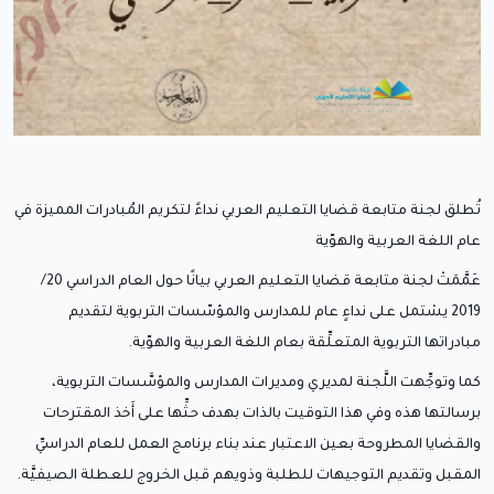
تُطلق لجنة متابعة قضايا التعليم العربي نداءً لتكريم المُبادرات المميزة في
عام اللغة العربية والهوّية
عَمَّمَتْ لجنة متابعة قضايا التعليم العربي بيانًا حول العام الدراسي 20/
2019 يشتمل على نداءٍ عام للمدارس والمؤسّسات التربوية لتقديم
مبادراتها التربوية المتعلِّقة بعام اللغة العربية والهوّية.
كما وتوجِّهت اللَّجنة لمديري ومديرات المدارس والمؤسَّسات التربوية،
برسالتها هذه وفي هذا التوقيت بالذات بهدف حثِّها على أَخذ المقترحات
والقضايا المطروحة بعين الاعتبار عند بناء برنامج العمل للعام الدراسيِّ
المقبل وتقديم التوجيهات للطلبة وذويهم قبل الخروج للعطلة الصيفيَّة.