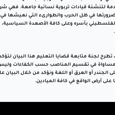
قادمة لتنشئة قيادات تربوية نسائية جامعة. فهي شر
رورتها في ظل الحرب والطوارىء التي نعيشها في 
 الفلسطيني بأسره وعلى كافة الأصعدة السياسية،
، تطرح لجنة متابعة قضايا التعليم هذا البيان لتؤكد
والمساواة في تقسيم المناصب حسب الكفاءات وليس
ى الجندر أو العرق أو اللغة ونؤكد من خلال البيان عل
 على أرض الواقع في كافة الميادين.