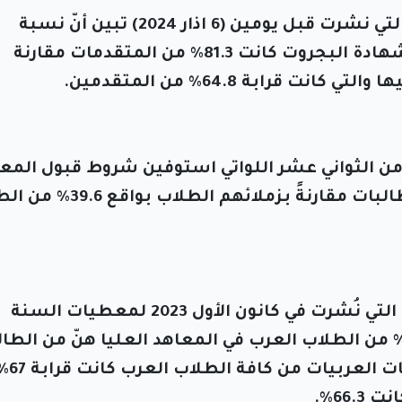
وفق معطيات دائرة الإحصاء المركزية التي نشرت قبل يومين (6 اذار 2024) تبين أنّ نسبة
الطالبات العربيات المستحقات على شهادة البجروت كانت 81.3% من المتقدمات مقارنة
قرابة 64.8% من المتقدمين.
من الثواني عشر اللواتي استوفين شروط قبول المع
العليا كانت قرابة 57.9% في أواسط الطالبات مقارنةً بزملائهم
ووفق معطيات مجلس التعليم العالي التي نُشرت في كانون الأول 2023 لمعطيات السنة
لأكاديمية 2022-2023 تبين أن قرابة 70% من الطلاب العرب في المعاهد العليا هنّ من ال
العربيات. في اللقب