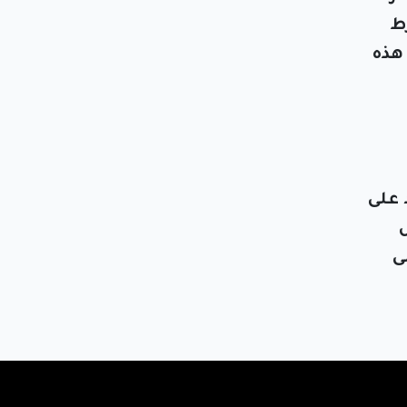
ط
هذه
 على
ى